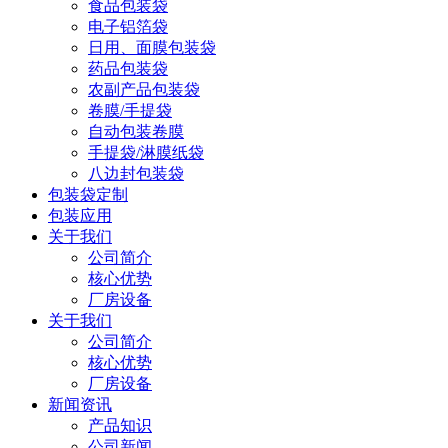
食品包装袋
电子铝箔袋
日用、面膜包装袋
药品包装袋
农副产品包装袋
卷膜/手提袋
自动包装卷膜
手提袋/淋膜纸袋
八边封包装袋
包装袋定制
包装应用
关于我们
公司简介
核心优势
厂房设备
关于我们
公司简介
核心优势
厂房设备
新闻资讯
产品知识
公司新闻