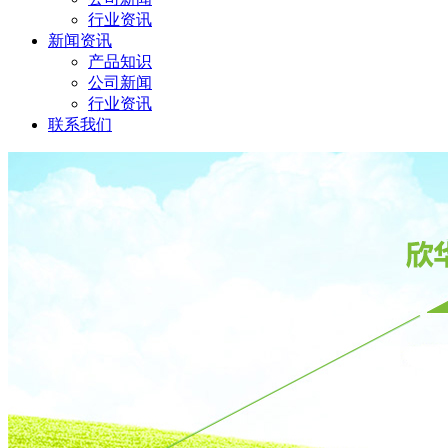
行业资讯
新闻资讯
产品知识
公司新闻
行业资讯
联系我们